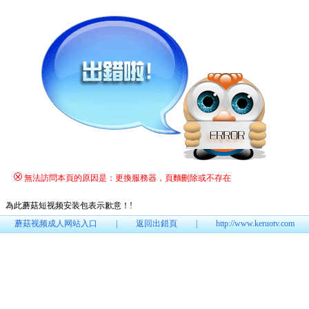
無法訪問本頁的原因是：更換服務器，頁麵刪除或不存在
為此蘑菇短视频安装包表示歉意！
!
蘑菇视频成人网站入口
|
返回出錯頁
|
http://www.keruotv.com