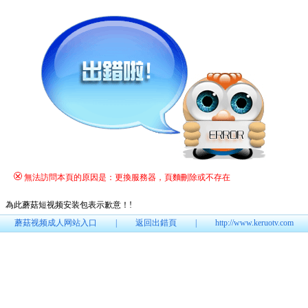
無法訪問本頁的原因是：更換服務器，頁麵刪除或不存在
為此蘑菇短视频安装包表示歉意！
!
蘑菇视频成人网站入口
|
返回出錯頁
|
http://www.keruotv.com