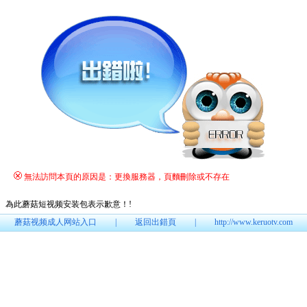
無法訪問本頁的原因是：更換服務器，頁麵刪除或不存在
為此蘑菇短视频安装包表示歉意！
!
蘑菇视频成人网站入口
|
返回出錯頁
|
http://www.keruotv.com