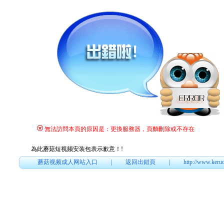
無法訪問本頁的原因是：更換服務器，頁麵刪除或不存在
為此蘑菇短视频安装包表示歉意！
!
蘑菇视频成人网站入口
|
返回出錯頁
|
http://www.keru