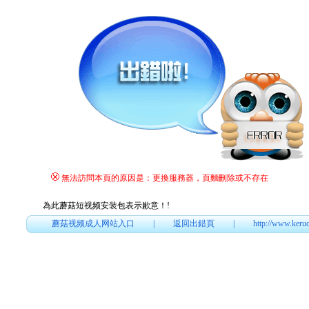
無法訪問本頁的原因是：更換服務器，頁麵刪除或不存在
為此蘑菇短视频安装包表示歉意！
!
蘑菇视频成人网站入口
|
返回出錯頁
|
http://www.keru