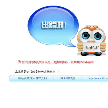
無法訪問本頁的原因是：更換服務器，頁麵刪除或不存在
為此蘑菇短视频安装包表示歉意！
!
蘑菇视频成人网站入口
|
返回出錯頁
|
http://www.keru