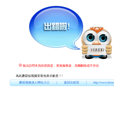
無法訪問本頁的原因是：更換服務器，頁麵刪除或不存在
為此蘑菇短视频安装包表示歉意！
!
蘑菇视频成人网站入口
|
返回出錯頁
|
http://www.keru