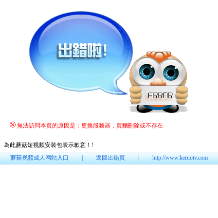
無法訪問本頁的原因是：更換服務器，頁麵刪除或不存在
為此蘑菇短视频安装包表示歉意！
!
蘑菇视频成人网站入口
|
返回出錯頁
|
http://www.keruotv.com