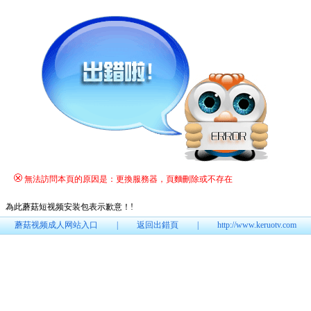
無法訪問本頁的原因是：更換服務器，頁麵刪除或不存在
為此蘑菇短视频安装包表示歉意！
!
蘑菇视频成人网站入口
|
返回出錯頁
|
http://www.keruotv.com