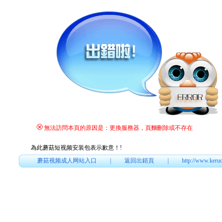
無法訪問本頁的原因是：更換服務器，頁麵刪除或不存在
為此蘑菇短视频安装包表示歉意！
!
蘑菇视频成人网站入口
|
返回出錯頁
|
http://www.keru