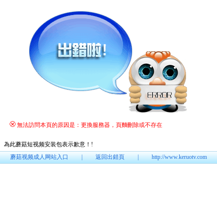
無法訪問本頁的原因是：更換服務器，頁麵刪除或不存在
為此蘑菇短视频安装包表示歉意！
!
蘑菇视频成人网站入口
|
返回出錯頁
|
http://www.keruotv.com