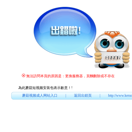
無法訪問本頁的原因是：更換服務器，頁麵刪除或不存在
為此蘑菇短视频安装包表示歉意！
!
蘑菇视频成人网站入口
|
返回出錯頁
|
http://www.keru