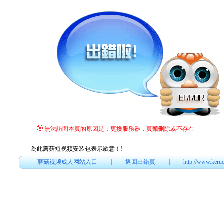
無法訪問本頁的原因是：更換服務器，頁麵刪除或不存在
為此蘑菇短视频安装包表示歉意！
!
蘑菇视频成人网站入口
|
返回出錯頁
|
http://www.keru