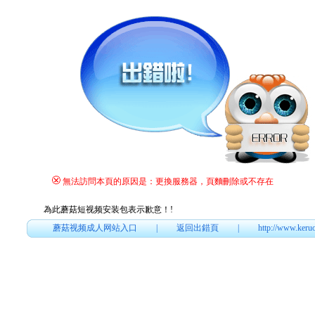
無法訪問本頁的原因是：更換服務器，頁麵刪除或不存在
為此蘑菇短视频安装包表示歉意！
!
蘑菇视频成人网站入口
|
返回出錯頁
|
http://www.keru