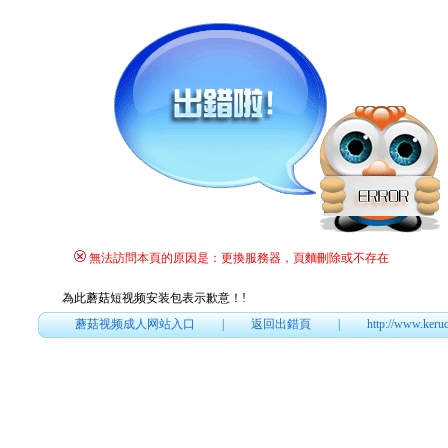
無法訪問本頁的原因是：更換服務器，頁麵刪除或不存在
為此蘑菇短视频安装包表示歉意！
!
蘑菇视频成人网站入口
|
返回出錯頁
|
http://www.keru