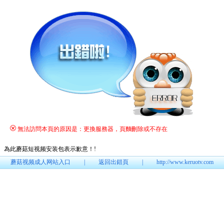
無法訪問本頁的原因是：更換服務器，頁麵刪除或不存在
為此蘑菇短视频安装包表示歉意！
!
蘑菇视频成人网站入口
|
返回出錯頁
|
http://www.keruotv.com