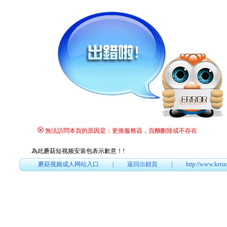
無法訪問本頁的原因是：更換服務器，頁麵刪除或不存在
為此蘑菇短视频安装包表示歉意！
!
蘑菇视频成人网站入口
|
返回出錯頁
|
http://www.keru