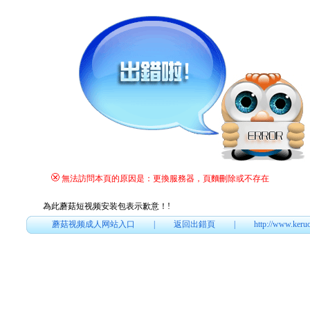
無法訪問本頁的原因是：更換服務器，頁麵刪除或不存在
為此蘑菇短视频安装包表示歉意！
!
蘑菇视频成人网站入口
|
返回出錯頁
|
http://www.keru