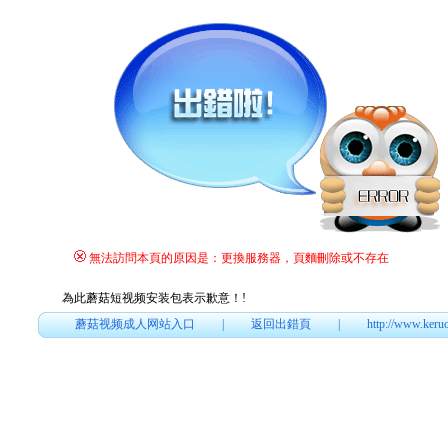
無法訪問本頁的原因是：更換服務器，頁麵刪除或不存在
為此蘑菇短视频安装包表示歉意！
!
蘑菇视频成人网站入口
|
返回出錯頁
|
http://www.keru