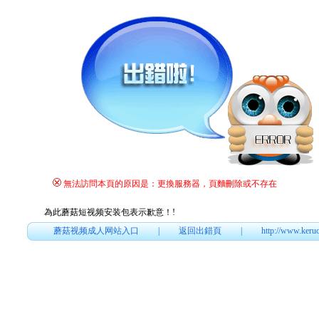
無法訪問本頁的原因是：更換服務器，頁麵刪除或不存在
為此蘑菇短视频安装包表示歉意！
!
蘑菇视频成人网站入口
|
返回出錯頁
|
http://www.keru