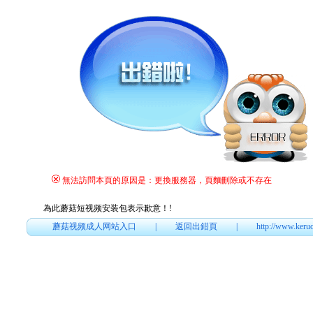
無法訪問本頁的原因是：更換服務器，頁麵刪除或不存在
為此蘑菇短视频安装包表示歉意！
!
蘑菇视频成人网站入口
|
返回出錯頁
|
http://www.keru