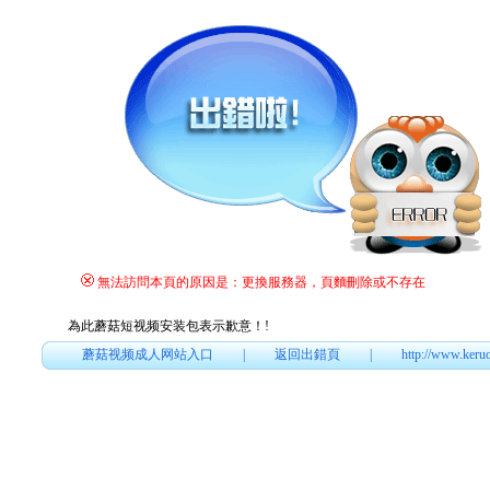
無法訪問本頁的原因是：更換服務器，頁麵刪除或不存在
為此蘑菇短视频安装包表示歉意！
!
蘑菇视频成人网站入口
|
返回出錯頁
|
http://www.keru