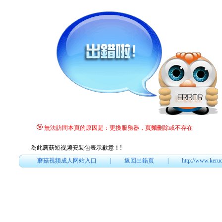
無法訪問本頁的原因是：更換服務器，頁麵刪除或不存在
為此蘑菇短视频安装包表示歉意！
!
蘑菇视频成人网站入口
|
返回出錯頁
|
http://www.keru