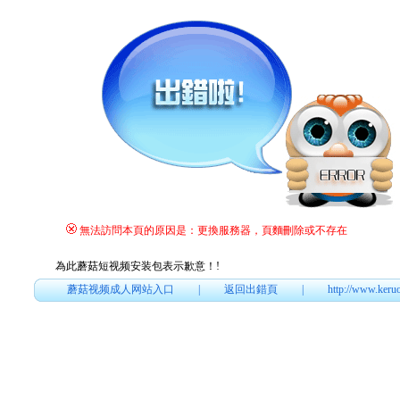
無法訪問本頁的原因是：更換服務器，頁麵刪除或不存在
為此蘑菇短视频安装包表示歉意！
!
蘑菇视频成人网站入口
|
返回出錯頁
|
http://www.keru