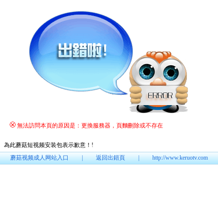
無法訪問本頁的原因是：更換服務器，頁麵刪除或不存在
為此蘑菇短视频安装包表示歉意！
!
蘑菇视频成人网站入口
|
返回出錯頁
|
http://www.keruotv.com