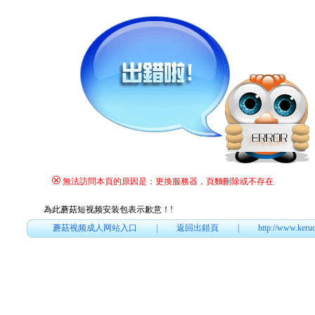
無法訪問本頁的原因是：更換服務器，頁麵刪除或不存在
為此蘑菇短视频安装包表示歉意！
!
蘑菇视频成人网站入口
|
返回出錯頁
|
http://www.keru