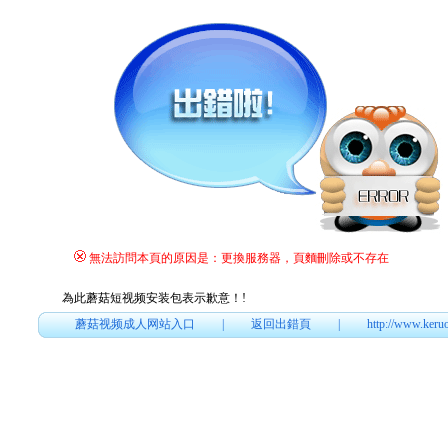
無法訪問本頁的原因是：更換服務器，頁麵刪除或不存在
為此蘑菇短视频安装包表示歉意！
!
蘑菇视频成人网站入口
|
返回出錯頁
|
http://www.keru