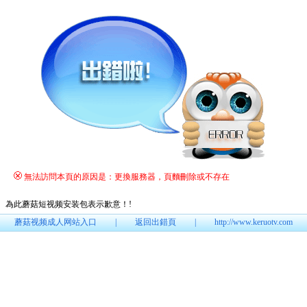
無法訪問本頁的原因是：更換服務器，頁麵刪除或不存在
為此蘑菇短视频安装包表示歉意！
!
蘑菇视频成人网站入口
|
返回出錯頁
|
http://www.keruotv.com