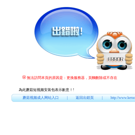
無法訪問本頁的原因是：更換服務器，頁麵刪除或不存在
為此蘑菇短视频安装包表示歉意！
!
蘑菇视频成人网站入口
|
返回出錯頁
|
http://www.keru