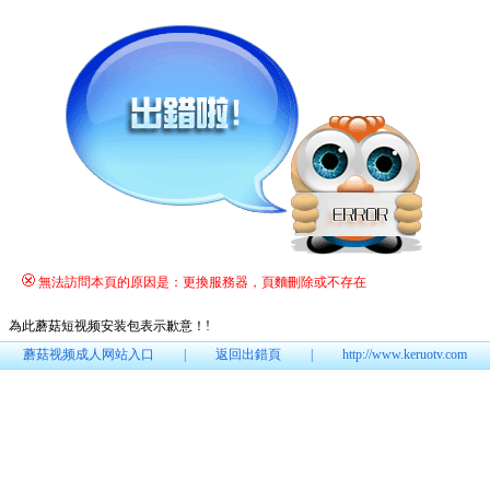
無法訪問本頁的原因是：更換服務器，頁麵刪除或不存在
為此蘑菇短视频安装包表示歉意！
!
蘑菇视频成人网站入口
|
返回出錯頁
|
http://www.keruotv.com