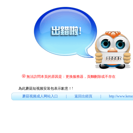
無法訪問本頁的原因是：更換服務器，頁麵刪除或不存在
為此蘑菇短视频安装包表示歉意！
!
蘑菇视频成人网站入口
|
返回出錯頁
|
http://www.keru