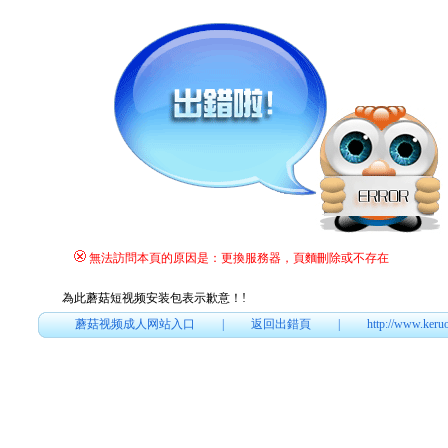
無法訪問本頁的原因是：更換服務器，頁麵刪除或不存在
為此蘑菇短视频安装包表示歉意！
!
蘑菇视频成人网站入口
|
返回出錯頁
|
http://www.keru