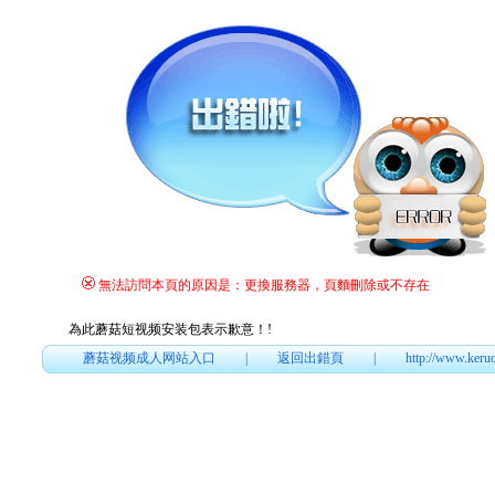
無法訪問本頁的原因是：更換服務器，頁麵刪除或不存在
為此蘑菇短视频安装包表示歉意！
!
蘑菇视频成人网站入口
|
返回出錯頁
|
http://www.keru