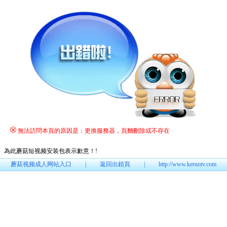
無法訪問本頁的原因是：更換服務器，頁麵刪除或不存在
為此蘑菇短视频安装包表示歉意！
!
蘑菇视频成人网站入口
|
返回出錯頁
|
http://www.keruotv.com