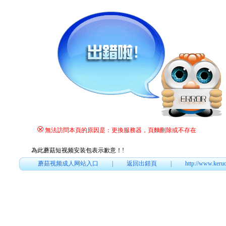
無法訪問本頁的原因是：更換服務器，頁麵刪除或不存在
為此蘑菇短视频安装包表示歉意！
!
蘑菇视频成人网站入口
|
返回出錯頁
|
http://www.keru