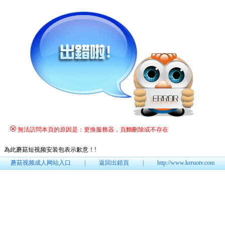
無法訪問本頁的原因是：更換服務器，頁麵刪除或不存在
為此蘑菇短视频安装包表示歉意！
!
蘑菇视频成人网站入口
|
返回出錯頁
|
http://www.keruotv.com