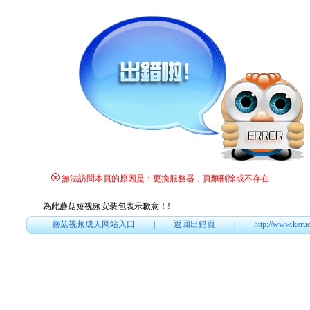
無法訪問本頁的原因是：更換服務器，頁麵刪除或不存在
為此蘑菇短视频安装包表示歉意！
!
蘑菇视频成人网站入口
|
返回出錯頁
|
http://www.keru