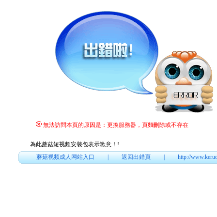
無法訪問本頁的原因是：更換服務器，頁麵刪除或不存在
為此蘑菇短视频安装包表示歉意！
!
蘑菇视频成人网站入口
|
返回出錯頁
|
http://www.keru