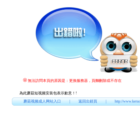
無法訪問本頁的原因是：更換服務器，頁麵刪除或不存在
為此蘑菇短视频安装包表示歉意！
!
蘑菇视频成人网站入口
|
返回出錯頁
|
http://www.keru