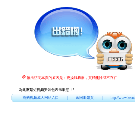
無法訪問本頁的原因是：更換服務器，頁麵刪除或不存在
為此蘑菇短视频安装包表示歉意！
!
蘑菇视频成人网站入口
|
返回出錯頁
|
http://www.keru