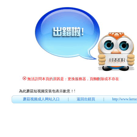
無法訪問本頁的原因是：更換服務器，頁麵刪除或不存在
為此蘑菇短视频安装包表示歉意！
!
蘑菇视频成人网站入口
|
返回出錯頁
|
http://www.keru