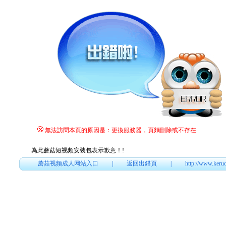
無法訪問本頁的原因是：更換服務器，頁麵刪除或不存在
為此蘑菇短视频安装包表示歉意！
!
蘑菇视频成人网站入口
|
返回出錯頁
|
http://www.keru