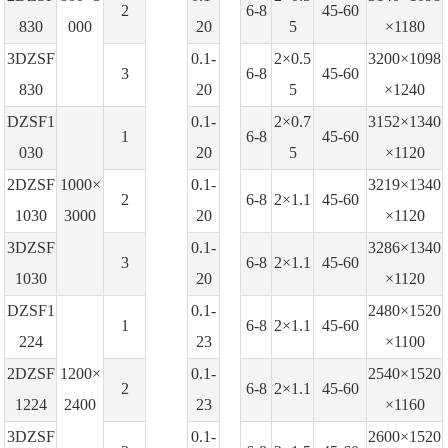
2
6-8
45-60
830
000
20
5
×1180
3DZSF
0.1-
2×0.5
3200×1098
3
6-8
45-60
830
20
5
×1240
DZSF1
0.1-
2×0.7
3152×1340
1
6-8
45-60
030
20
5
×1120
2DZSF
1000×
0.1-
3219×1340
2
6-8
2×1.1
45-60
1030
3000
20
×1120
3DZSF
0.1-
3286×1340
3
6-8
2×1.1
45-60
1030
20
×1120
DZSF1
0.1-
2480×1520
1
6-8
2×1.1
45-60
224
23
×1100
2DZSF
1200×
0.1-
2540×1520
2
6-8
2×1.1
45-60
1224
2400
23
×1160
3DZSF
0.1-
2600×1520