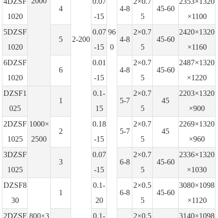
2000
4DZSF
0.07
2×0.7
2353×1320
4
4-8
45-60
1020
-15
5
×1100
5DZSF
0.07
96
2×0.7
2420×1320
5
2-200
4-8
45-60
1020
-15
0
5
×1160
6DZSF
0.01
2×0.7
2487×1320
6
4-8
45-60
1020
-15
5
×1220
DZSF1
0.1-
2×0.7
2203×1320
1
5-7
45
025
15
5
×900
2DZSF
1000×
0.18
2×0.7
2269×1320
2
5-7
45
1025
2500
-15
5
×960
3DZSF
0.07
2×0.7
2336×1320
3
6-8
45-60
1025
-15
5
×1030
DZSF8
0.1-
2×0.5
3080×1098
1
6-8
45-60
30
20
5
×1120
2DZSF
800×3
0.1-
2×0.5
3140×1098