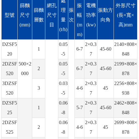
處
篩麵
網孔
振
電機
外形尺寸
篩麵
理
振
振動方
型號
尺寸
尺寸
幅
功率
(長×寬×
層數
量
次
向角
(mm)
目
(m
(kw)
高)mm
(t/h)
m)
DZSF5
0.05
2×0.3
2140×808×
1
6-7
45-60
20
-5
7
848
2DZSF
500×2
0.05
2×0.3
2199×808×
2
6-7
45-60
520
000
-5
7
878
3DZSF
0.03
2×0.3
2256×808×
3
4-6
45
520
-5
7
938
DZSF5
0.06
2×0.3
2462×808×
1
5-7
45-60
25
-8
7
848
2DZSF
0.06
2×0.3
2699×808×
2
4-6
45
525
-8
7
878