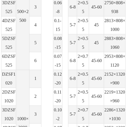
3DZSF
0.06
2×0.5
2750×808×
3
6-8
45-60
525
500×2
-8
5
938
500
4DZSF
0.1-
2×0.5
2813×808×
4
5-7
45
525
15
5
1000
5DZSF
0.08
2×0.5
2883×808×
5
5-7
45
525
-15
5
1060
6DZSF
0.07
2×0.7
2953×808×
6
6-8
45-60
525
-15
5
1120
DZSF1
0.12
2×0.5
2152×1320
1
6-8
45-60
020
-20
5
×900
2DZSF
0.11
2×0.5
2219×1320
2
5-7
45-60
1020
-20
5
×960
3DZSF
0.10
2×0.7
2286×1320
3
5-7
45-60
1020
1000×
-2
5
×1030