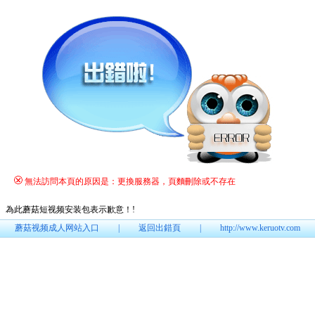
無法訪問本頁的原因是：更換服務器，頁麵刪除或不存在
為此蘑菇短视频安装包表示歉意！
!
蘑菇视频成人网站入口
|
返回出錯頁
|
http://www.keruotv.com