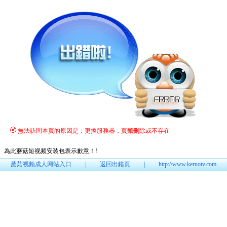
無法訪問本頁的原因是：更換服務器，頁麵刪除或不存在
為此蘑菇短视频安装包表示歉意！
!
蘑菇视频成人网站入口
|
返回出錯頁
|
http://www.keruotv.com