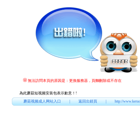
無法訪問本頁的原因是：更換服務器，頁麵刪除或不存在
為此蘑菇短视频安装包表示歉意！
!
蘑菇视频成人网站入口
|
返回出錯頁
|
http://www.keru