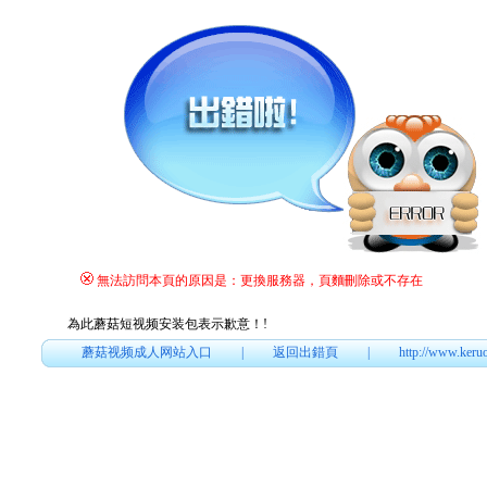
無法訪問本頁的原因是：更換服務器，頁麵刪除或不存在
為此蘑菇短视频安装包表示歉意！
!
蘑菇视频成人网站入口
|
返回出錯頁
|
http://www.keru