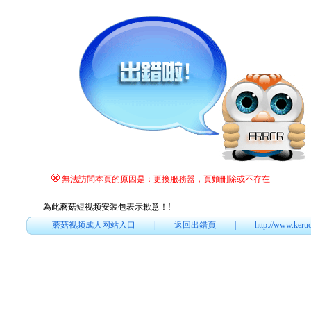
無法訪問本頁的原因是：更換服務器，頁麵刪除或不存在
為此蘑菇短视频安装包表示歉意！
!
蘑菇视频成人网站入口
|
返回出錯頁
|
http://www.keru