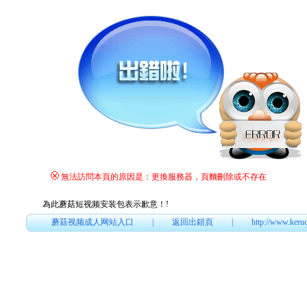
無法訪問本頁的原因是：更換服務器，頁麵刪除或不存在
為此蘑菇短视频安装包表示歉意！
!
蘑菇视频成人网站入口
|
返回出錯頁
|
http://www.keru