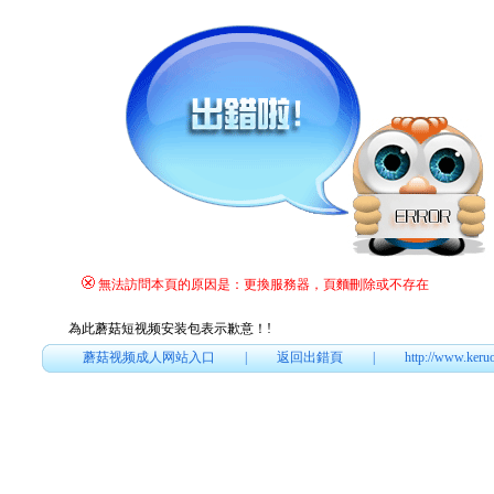
無法訪問本頁的原因是：更換服務器，頁麵刪除或不存在
為此蘑菇短视频安装包表示歉意！
!
蘑菇视频成人网站入口
|
返回出錯頁
|
http://www.keru